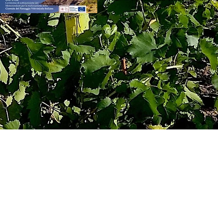
celebrerà ogni anno il 20 o
data della firma della Con
Europea del Paesaggio. Un
fortemente simbolica, che c
paesaggio vitivinicolo ital
all’interno di un quadro cu
ambientale riconosciuto a l
europeo.