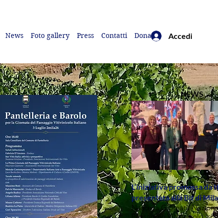
News
Foto gallery
Press
Contatti
Dona
Accedi
NEWS
L’iniziativa promossa da I
presentata alla Bit di Mil
Nasce la Giornata Naziona
Paesaggio Vitivinicolo, che