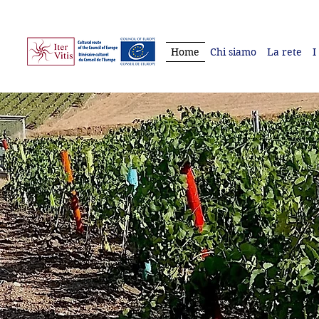
Home
Chi siamo
La rete
I
Iter Vitis, itinerari
Una nuova prospettiva sul