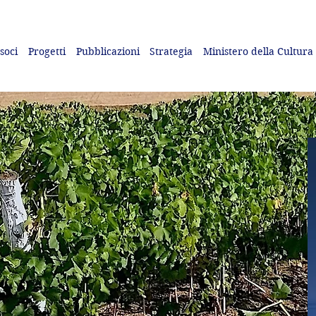
 soci
Progetti
Pubblicazioni
Strategia
Ministero della Cultura
o nel mondo del vino
l'enoturismo